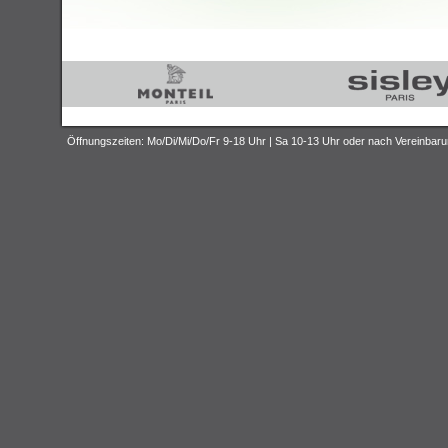
Öffnungszeiten: Mo/Di/Mi/Do/Fr 9-18 Uhr | Sa 10-13 Uhr oder nach Vereinbar