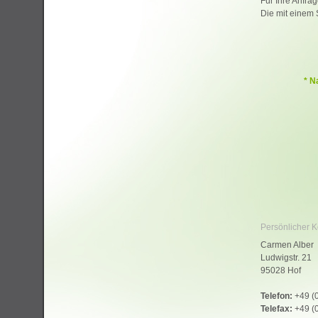
Für Ihre Anfrag
Die mit einem 
* N
Persönlicher K
Carmen Alber
Ludwigstr. 21
95028 Hof
Telefon:
+49 (
Telefax:
+49 (