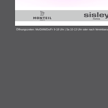
Öffnungszeiten: Mo/Di/Mi/Do/Fr 9-18 Uhr | Sa 10-13 Uhr oder nach Vereinbar