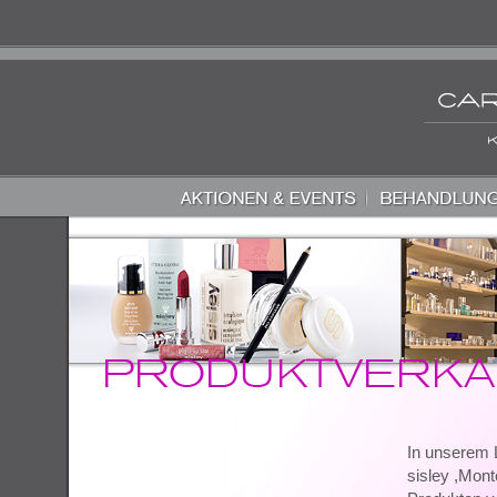
In unserem L
sisley ,Mont